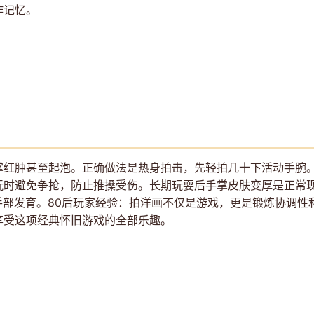
作记忆。
掌红肿甚至起泡。正确做法是热身拍击，先轻拍几十下活动手腕
玩时避免争抢，防止推搡受伤。长期玩耍后手掌皮肤变厚是正常
响手部发育。80后玩家经验：拍洋画不仅是游戏，更是锻炼协调
享受这项经典怀旧游戏的全部乐趣。