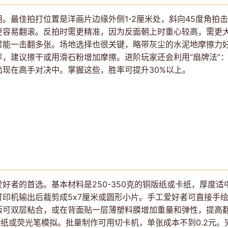
。最佳拍打位置是洋画片边缘外侧1-2厘米处，斜向45度角拍
容易翻滚。反拍时需更精准，因为反面朝上时重心较高，需更大
常能一击翻多张。场地选择也很关键，略带灰尘的水泥地摩擦力好
，建议擦干或用滑石粉增加摩擦。进阶玩家还会利用“扇牌法”
现在高手对决中。掌握这些，胜率可提升30%以上。
好者的首选。基本材料是250-350克的铜版纸或卡纸，厚度适
印机输出后裁剪成5x7厘米或圆形小片。手工爱好者可直接手
版可双层粘合，或在背面贴一层薄塑料膜增加重量和弹性，提高
金纸或荧光笔模拟。批量制作可用切卡机，单张成本不到0.2元