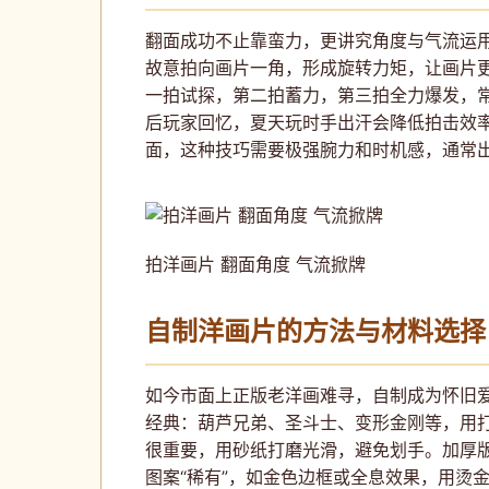
翻面成功不止靠蛮力，更讲究角度与气流运用
故意拍向画片一角，形成旋转力矩，让画片更
一拍试探，第二拍蓄力，第三拍全力爆发，
后玩家回忆，夏天玩时手出汗会降低拍击效率
面，这种技巧需要极强腕力和时机感，通常出
拍洋画片 翻面角度 气流掀牌
自制洋画片的方法与材料选择
如今市面上正版老洋画难寻，自制成为怀旧爱
经典：葫芦兄弟、圣斗士、变形金刚等，用打
很重要，用砂纸打磨光滑，避免划手。加厚
图案“稀有”，如金色边框或全息效果，用烫