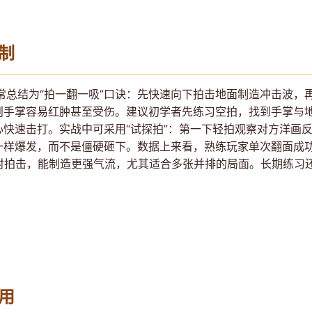
制
常总结为“拍一翻一吸”口诀：先快速向下拍击地面制造冲击波，
手掌容易红肿甚至受伤。建议初学者先练习空拍，找到手掌与地面
快速击打。实战中可采用“试探拍”：第一下轻拍观察对方洋画
样爆发，而不是僵硬砸下。数据上来看，熟练玩家单次翻面成功率
时拍击，能制造更强气流，尤其适合多张并排的局面。长期练习
用