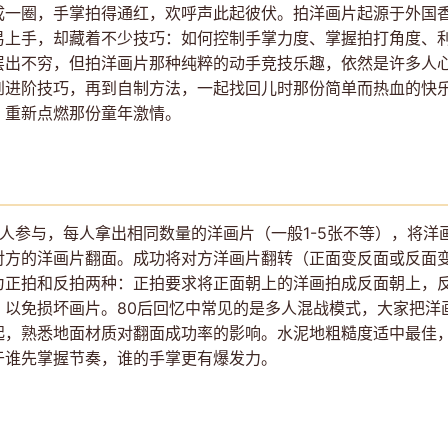
成一圈，手掌拍得通红，欢呼声此起彼伏。拍洋画片起源于外国
易上手，却藏着不少技巧：如何控制手掌力度、掌握拍打角度、
层出不穷，但拍洋画片那种纯粹的动手竞技乐趣，依然是许多人
到进阶技巧，再到自制方法，一起找回儿时那份简单而热血的快
，重新点燃那份童年激情。
人参与，每人拿出相同数量的洋画片（一般1-5张不等），将洋
对方的洋画片翻面。成功将对方洋画片翻转（正面变反面或反面
为正拍和反拍两种：正拍要求将正面朝上的洋画拍成反面朝上，
，以免损坏画片。80后回忆中常见的是多人混战模式，大家把洋
起，熟悉地面材质对翻面成功率的影响。水泥地粗糙度适中最佳
于谁先掌握节奏，谁的手掌更有爆发力。