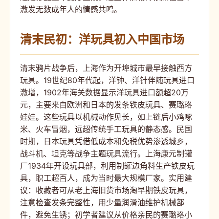
激发无数成年人的情感共鸣。
清末民初：洋玩具初入中国市场
清末鸦片战争后，上海作为开埠城市最早接触西方
玩具。19世纪80年代起，洋钟、洋针伴随玩具进口
激增，1902年海关数据显示洋玩具进口额超20万
元，主要来自欧洲和日本的发条铁皮玩具、赛璐珞
娃娃。这些玩具以机械动作见长，如上链后小鸡啄
米、火车冒烟，远超传统手工玩具的静态感。民国
时期，日本玩具凭借低成本和免税优势渗透城乡，
战斗机、坦克等战争主题玩具流行。上海康元制罐
厂1934年开设玩具部，利用制罐边角料生产铁皮玩
具，职工超百人，成为当时最大规模厂家。实用建
议：收藏者可从老上海旧货市场淘早期铁皮玩具，
注意检查发条完整性，用少量润滑油维护机械部
件，避免生锈；初学者建议从价格亲民的赛璐珞小