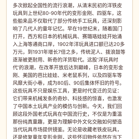
多次掀起全国性的流行浪潮，从清末民初的洋铁皮
玩具到上世纪80-90年代的变形金刚、四驱车，这
些舶来品不仅取代了部分传统手工玩具，还深刻影
响了几代人的童年记忆。早在19世纪末，随着国门
打开，西方和日本的机械玩具、赛璐珞娃娃开始涌
入上海等通商口岸，1902年洋玩具进口额已达20多
万元，到1931年增长7倍之多，传统泥人、拨浪鼓等
逐渐被更耐用、新奇的洋货取代。这股'洋玩具时
代'的浪潮，在改革开放后达到巅峰，日本的变形金
刚、美国的芭比娃娃、米老鼠系列，以及四驱车等
风靡大街小巷，成为80后、90后集体怀旧的符号。
这些玩具不只是娱乐工具，更是时代变迁的见证：
它们带来机械发条的奇妙、科技感的惊喜，也激发
了中国本土玩具产业的模仿与创新。今天，我们回
顾这段外国老式玩具在中国流行史，不仅是为重温
那份纯真童趣，更是为理解中外文化交融如何塑造
当代玩具市场提供镜鉴。无论是收藏老铁皮玩具，
还是修复童年变形金刚，这些怀旧物件依然在当下