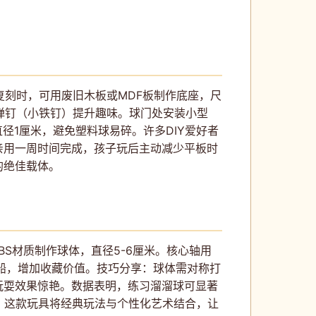
工复刻时，可用废旧木板或MDF板制作底座，尺
反弹钉（小铁钉）提升趣味。球门处安装小型
径1厘米，避免塑料球易碎。许多DIY爱好者
亲用一周时间完成，孩子玩后主动减少平板时
的绝佳载体。
BS材质制作球体，直径5-6厘米。核心轴用
船，增加收藏价值。技巧分享：球体需对称打
玩耍效果惊艳。数据表明，练习溜溜球可显著
。这款玩具将经典玩法与个性化艺术结合，让