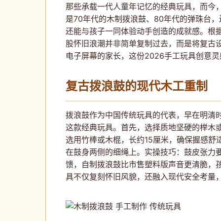
那些承载一代人童年记忆的经典玩具，而今，我
是70年代的木制拨浪鼓、80年代的弹珠台
还能与孩子一同体验动手创造的成就感。根据Pinter
股怀旧浪潮并非简单复制过去，而是将复古
电子屏幕的家长，这份2026手工玩具创意
复古拨浪鼓的现代木工重制
拨浪鼓作为中国传统玩具的代表，早在明清时
这款经典玩具。首先，选择质地坚硬的榉木或
选用竹棒或木棍，长约15厘米，确保握感
在鼓身两侧的细绳上。实操技巧：鼓皮张力
馈，自制拨浪鼓比市售塑料版声音更清脆，孩
具不仅复刻怀旧风貌，还融入现代安全考量