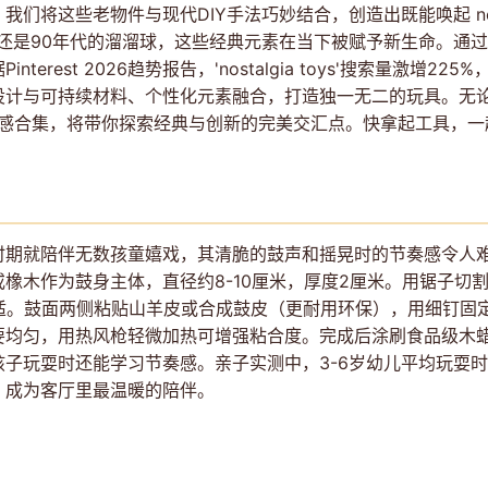
们将这些老物件与现代DIY手法巧妙结合，创造出既能唤起 nos
，还是90年代的溜溜球，这些经典元素在当下被赋予新生命。通
est 2026趋势报告，'nostalgia toys'搜索量激增225%，
设计与可持续材料、个性化元素融合，打造独一无二的玩具。无
灵感合集，将带你探索经典与创新的完美交汇点。快拿起工具，
期就陪伴无数孩童嬉戏，其清脆的鼓声和摇晃时的节奏感令人难
橡木作为鼓身主体，直径约8-10厘米，厚度2厘米。用锯子切
舒适。鼓面两侧粘贴山羊皮或合成鼓皮（更耐用环保），用细钉固
要均匀，用热风枪轻微加热可增强粘合度。完成后涂刷食品级木
子玩耍时还能学习节奏感。亲子实测中，3-6岁幼儿平均玩耍时
，成为客厅里最温暖的陪伴。