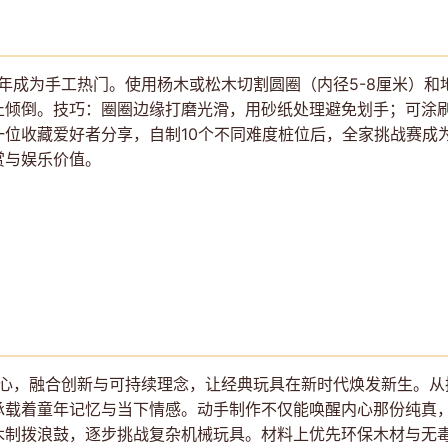
6年成为手工热门。使用杨木或松木切割圆圈（内径5-8厘米）和
止倾倒。技巧：圈圈边缘打磨光滑，用砂纸处理避免划手；可涂
一位收藏爱好者分享，自制10个不同难度桩位后，全家挑战赛成
赏与娱乐价值。
核心，融合创新与可持续理念，让经典玩具在新时代焕发新生。
承载着童年记忆与当下情感。动手制作不仅能唤醒内心那份纯真
木制拨浪鼓，逐步挑战复杂机械玩具。材料上优先环保木材与无