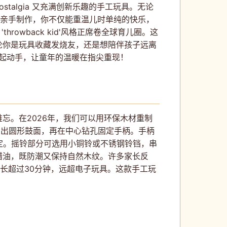
talgia 又充满创新乐趣的手工玩具。无论
过亲手制作，你不仅能重温儿时单纯的快乐，
'throwback kid'风格正席卷全球育儿圈。这
论你是玩具收藏发烧友，还是想陪伴孩子远离
一起动手，让童年的温暖在指尖重现！
忘。在2026年，我们可以用环保木材重制
割出圆形鼓面，再在中心钻孔固定手柄。手柄
定。摇铃部分可选用小铜铃或不锈钢铃铛，串
蜡油，既防潮又保持自然木纹。许多家长反
长超过30分钟，远超电子玩具。这款手工玩