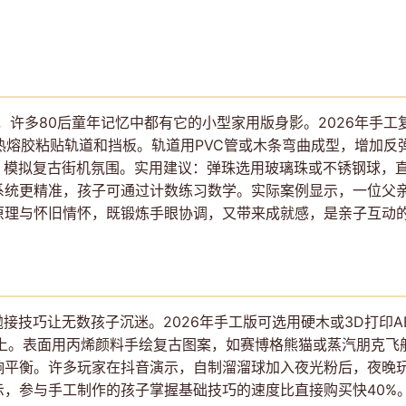
的缩影，许多80后童年记忆中都有它的小型家用版身影。2026年手
，用热熔胶粘贴轨道和挡板。轨道用PVC管或木条弯曲成型，增加
，模拟复古街机氛围。实用建议：弹珠选用玻璃珠或不锈钢球，直
系统更精准，孩子可通过计数练习数学。实际案例显示，一位父
原理与怀旧情怀，既锻炼手眼协调，又带来成就感，是亲子互动
抛接技巧让无数孩子沉迷。2026年手工版可选用硬木或3D打印A
以上。表面用丙烯颜料手绘复古图案，如赛博格熊猫或蒸汽朋克飞
响平衡。许多玩家在抖音演示，自制溜溜球加入夜光粉后，夜晚
示，参与手工制作的孩子掌握基础技巧的速度比直接购买快40%