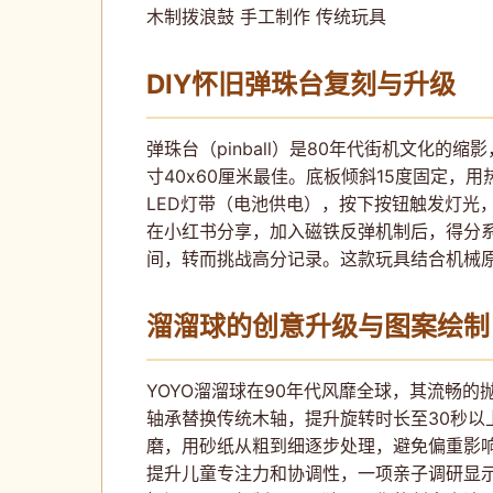
木制拨浪鼓 手工制作 传统玩具
DIY怀旧弹珠台复刻与升级
弹珠台（pinball）是80年代街机文化
寸40x60厘米最佳。底板倾斜15度固定
LED灯带（电池供电），按下按钮触发灯光
在小红书分享，加入磁铁反弹机制后，得分
间，转而挑战高分记录。这款玩具结合机械
溜溜球的创意升级与图案绘制
YOYO溜溜球在90年代风靡全球，其流畅的
轴承替换传统木轴，提升旋转时长至30秒
磨，用砂纸从粗到细逐步处理，避免偏重影
提升儿童专注力和协调性，一项亲子调研显